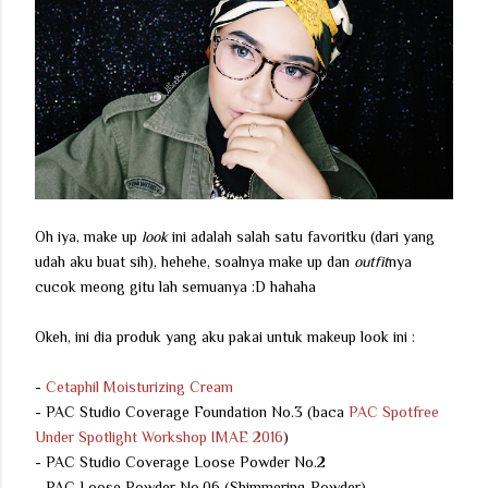
Oh iya, make up
look
ini adalah salah satu favoritku (dari yang
udah aku buat sih), hehehe, soalnya make up dan
outfit
nya
cucok meong gitu lah semuanya :D hahaha
Okeh, ini dia produk yang aku pakai untuk makeup look ini :
-
Cetaphil Moisturizing Cream
- PAC Studio Coverage Foundation No.3 (baca
PAC Spotfree
Under Spotlight Workshop IMAE 2016
)
- PAC Studio Coverage Loose Powder No.2
- PAC Loose Powder No.06 (Shimmering Powder)