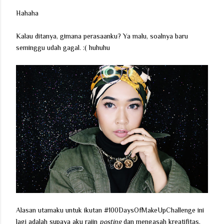
Hahaha
Kalau ditanya, gimana perasaanku? Ya malu, soalnya baru
seminggu udah gagal. :( huhuhu
Alasan utamaku untuk ikutan #100DaysOfMakeUpChallenge ini
lagi adalah supaya aku rajin
posting
dan mengasah kreatifitas.