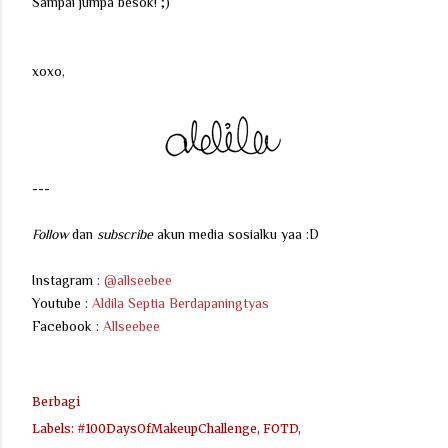
Sampai jumpa besok! ;)
xoxo,
---
Follow
dan
subscribe
akun media sosialku yaa :D
Instagram :
@allseebee
Youtube :
Aldila Septia Berdapaningtyas
Facebook :
Allseebee
Berbagi
Labels:
#100DaysOfMakeupChallenge
FOTD