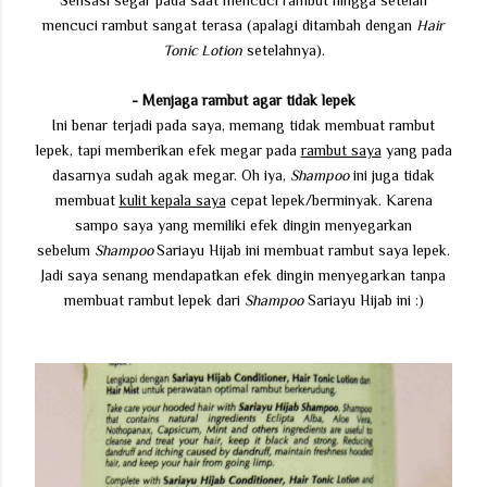
Sensasi segar pada saat mencuci rambut hingga setelah
mencuci rambut sangat terasa (apalagi ditambah dengan
Hair
Tonic Lotion
setelahnya).
- Menjaga rambut agar tidak lepek
Ini benar terjadi pada saya, memang tidak membuat rambut
lepek, tapi memberikan efek megar pada
rambut saya
yang pada
dasarnya sudah agak megar. Oh iya,
Shampoo
ini juga tidak
membuat
kulit kepala saya
cepat lepek/berminyak. Karena
sampo saya yang memiliki efek dingin menyegarkan
sebelum
Shampoo
Sariayu Hijab ini membuat rambut saya lepek.
Jadi saya senang mendapatkan efek dingin menyegarkan tanpa
membuat rambut lepek dari
Shampoo
Sariayu Hijab ini :)