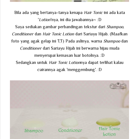
Bila ada yang bertanya-tanya kenapa
Hair Tonic
ini ada kata
'
Lotion
'nya, ini dia jawabannya~ :D
Saya sediakan gambar perbandingan tekstur dari
Shampoo
,
Conditioner
dan
Hair Tonic Lotion
dari Sariayu Hijab. (Maafkan
foto yang agak gelap ini T,T) Pada aslinya, warna
Shampoo
dan
Conditioner
dari Sariayu Hijab ini berwarna hijau muda
menyerupai kemasan luar botolnya. :D
Sedangkan untuk
Hair Tonic Lotion
nya dapat terlihat kalau
cairannya agak 'menggembung'. :D