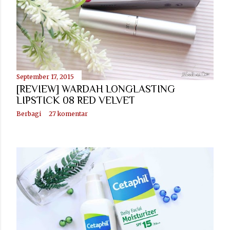
n
g
a
n
September 17, 2015
[REVIEW] WARDAH LONGLASTING
LIPSTICK 08 RED VELVET
Berbagi
27 komentar