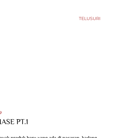
TELUSURI
9
ASE PT.1
anyak produk baru yang ada di pasaran, kadang