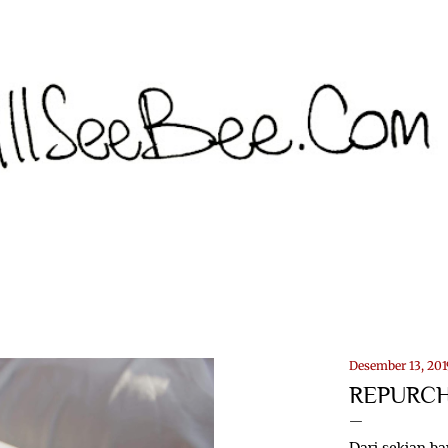
Langsung ke konten utama
Desember 13, 201
REPURCH
Dari sekian b