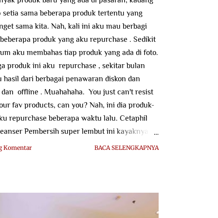
p setia sama beberapa produk tertentu yang
get sama kita. Nah, kali ini aku mau berbagi
 beberapa produk yang aku repurchase . Sedikit
elum aku membahas tiap produk yang ada di foto.
a produk ini aku repurchase , sekitar bulan
 hasil dari berbagai penawaran diskon dan
an offline . Muahahaha. You just can't resist
our fav products, can you? Nah, ini dia produk-
ku repurchase beberapa waktu lalu. Cetaphil
leanser Pembersih super lembut ini kayaknya
g ke sekian kali aku repurchase . Sejak kenal
g Komentar
BACA SELENGKAPNYA
 awal mereka masuk di Indonesia dan me review
uk andalan mereka (kalian bisa baca Cetaphil
oisturizer ), aku udah nyaman banget pakai
eanser ini. Gentle Skin Cleanser ...