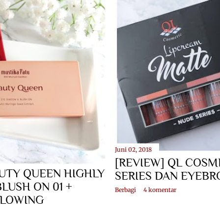
Juni 02, 2018
[REVIEW] QL COSM
AUTY QUEEN HIGHLY
SERIES DAN EYEB
LUSH ON 01 +
Berbagi
4 komentar
GLOWING