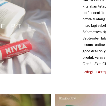
kita akan teta
udah cocok ban
cerita tentang
intro lagi seb
Sebenarnya tig
September lalu
promo online d
good deal on y
produk yang a
Gentle Skin C
udah botol yan
Berbagi
Postin
Cetaphil dari
beberapa prod
Daily Facial M
Gentle Skin Cl