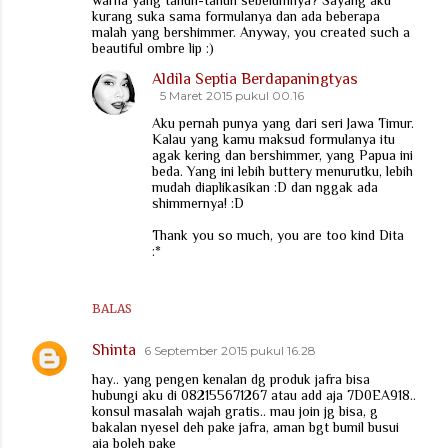
kurang suka sama formulanya dan ada beberapa
malah yang bershimmer. Anyway, you created such a
beautiful ombre lip :)
Aldila Septia Berdapaningtyas
5 Maret 2015 pukul 00.16
Aku pernah punya yang dari seri Jawa Timur.
Kalau yang kamu maksud formulanya itu
agak kering dan bershimmer, yang Papua ini
beda. Yang ini lebih buttery menurutku, lebih
mudah diaplikasikan :D dan nggak ada
shimmernya! :D
Thank you so much, you are too kind Dita
:*
BALAS
Shinta
6 September 2015 pukul 16.28
hay.. yang pengen kenalan dg produk jafra bisa
hubungi aku di 082155671267 atau add aja 7D0EA918..
konsul masalah wajah gratis.. mau join jg bisa, g
bakalan nyesel deh pake jafra, aman bgt bumil busui
aja boleh pake