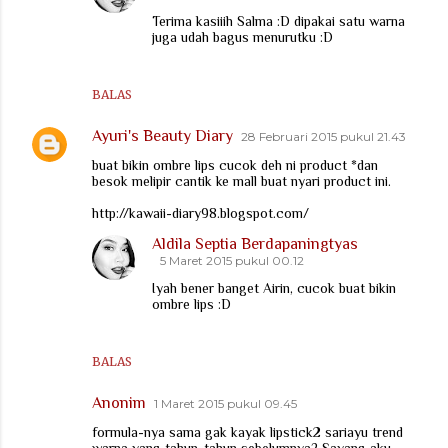
Terima kasiiih Salma :D dipakai satu warna
juga udah bagus menurutku :D
BALAS
Ayuri's Beauty Diary
28 Februari 2015 pukul 21.43
buat bikin ombre lips cucok deh ni product *dan
besok melipir cantik ke mall buat nyari product ini.
http://kawaii-diary98.blogspot.com/
Aldila Septia Berdapaningtyas
5 Maret 2015 pukul 00.12
Iyah bener banget Airin, cucok buat bikin
ombre lips :D
BALAS
Anonim
1 Maret 2015 pukul 09.45
formula-nya sama gak kayak lipstick2 sariayu trend
warna yang tahun-tahun sebelumnya? Sayang aku