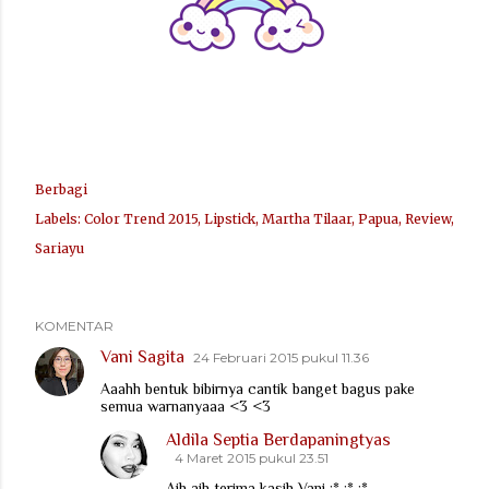
Berbagi
Labels:
Color Trend 2015
Lipstick
Martha Tilaar
Papua
Review
Sariayu
KOMENTAR
Vani Sagita
24 Februari 2015 pukul 11.36
Aaahh bentuk bibirnya cantik banget bagus pake
semua warnanyaaa <3 <3
Aldila Septia Berdapaningtyas
4 Maret 2015 pukul 23.51
Aih aih terima kasih Vani :* :* :*