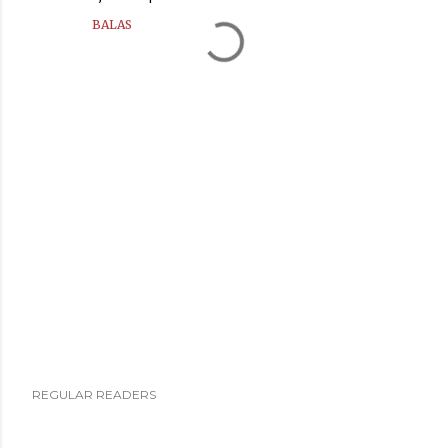
BALAS
P
REGULAR READERS
o
s