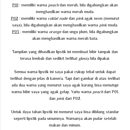
P01
: memiliki warna
peach
dan merah, bila digabungkan akan
menghasilkan warna merah muda.
P02
: memiliki warna
coklat nude
dan
pink
agak neon (menurut
saya), bila digabungkan akan menghasilkan warna
pink
muda.
P03
: memiliki warna
orange
dan ungu plum, bila digabungkan
akan menghasilkan warna merah bata.
Tampilan yang dihasilkan lipstik ini membuat bibir tampak dan
terasa lembab dan sedikit terlihat
glossy
bila dipakai.
Semua warna lipstik ini saya pakai cukup tebal untuk dapat
terlihat dengan jelas di kamera. Tapi dari gambar di atas terlihat
ada dua warna yang menurut saya agak kurang bisa menutupi
warna bibir saya yang agak gelap. Yaitu warna
peach
dari P01,
dan
pink
dari P02.
Untuk daya tahan lipstik ini menurut saya bisa dibilang standar
seperti lipstik pada umumnya. Warnanya akan pudar setelah
makan dan minum.