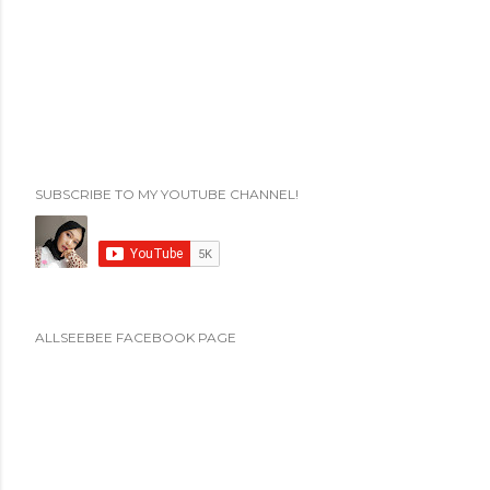
t
i
n
g
K
o
m
SUBSCRIBE TO MY YOUTUBE CHANNEL!
e
n
t
a
r
ALLSEEBEE FACEBOOK PAGE