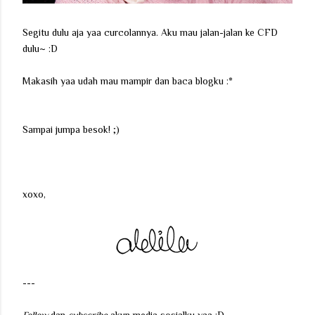
Segitu dulu aja yaa curcolannya. Aku mau jalan-jalan ke CFD
dulu~ :D
Makasih yaa udah mau mampir dan baca blogku :*
Sampai jumpa besok! ;)
xoxo,
---
Follow
dan
subscribe
akun media sosialku yaa :D