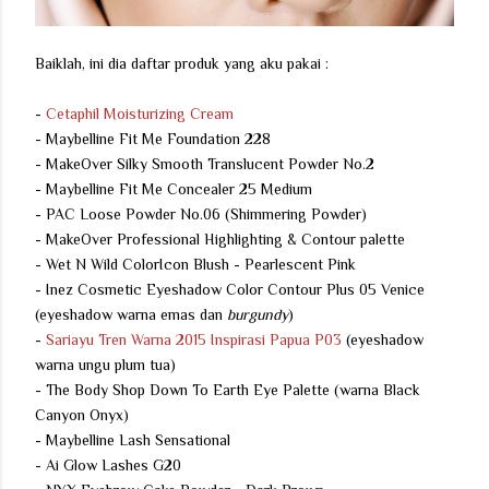
Baiklah, ini dia daftar produk yang aku pakai :
-
Cetaphil Moisturizing Cream
- Maybelline Fit Me Foundation 228
- MakeOver Silky Smooth Translucent Powder No.2
- Maybelline Fit Me Concealer 25 Medium
- PAC Loose Powder No.06 (Shimmering Powder)
- MakeOver Professional Highlighting & Contour palette
- Wet N Wild ColorIcon Blush - Pearlescent Pink
- Inez Cosmetic Eyeshadow Color Contour Plus 05 Venice
(eyeshadow warna emas dan
burgundy
)
-
Sariayu Tren Warna 2015 Inspirasi Papua P03
(eyeshadow
warna ungu plum tua)
- The Body Shop Down To Earth Eye Palette (warna Black
Canyon Onyx)
- Maybelline Lash Sensational
- Ai Glow Lashes G20