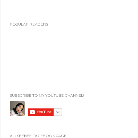
P
REGULAR READERS
o
s
t
i
n
g
K
o
m
SUBSCRIBE TO MY YOUTUBE CHANNEL!
e
n
t
a
r
ALLSEEBEE FACEBOOK PAGE