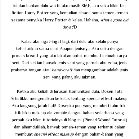
ini dan bahkan dulu waktu aku masih SMP, aku suka bikin fan
fiction Harry Potter yang kemudian dibaca sama temen-temen
sesama penyuka Harry Potter di kelas. Hahaha,
what a good old
days
:'D
Kalau aku ingat-ingat lagi, dari dulu aku selalu punya
ketertarikan sama seni. Apapun jenisnya. Aku suka dengan
proses kreatif yang aku lakukan untuk membuat sebuah karya
seni. Dari sekian banyak jenis seni yang pernah aku coba, jenis
prakarya tangan atau
handycraft
dan menggambar adalah jenis
seni yang paling aku nikmati.
Ketika aku kuliah di Jurusan Komunikasi dulu, Dosen Tata
Artistikku mengenalkan ke kelas tentang special effect makeup.
Aku langsung jatuh hati! Dosenku pun yang memberi tahu trik-
trik bikin makeup ala zombie dengan bahan sederhana yang
pernah aku bikin tutorialnya di blog ini (Pinned Wound Tutorial)
dan alhamdulillah, banyak teman-teman yang terbantu dalam
membuat
special effect makeup
dengan bahan-bahan yang