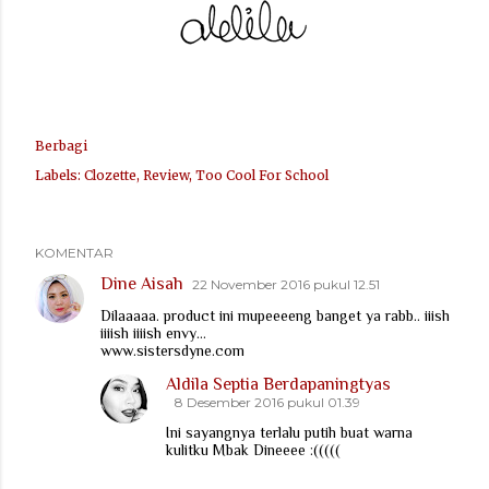
Berbagi
Labels:
Clozette
Review
Too Cool For School
KOMENTAR
Dine Aisah
22 November 2016 pukul 12.51
Dilaaaaa. product ini mupeeeeng banget ya rabb.. iiish
iiiish iiiish envy...
www.sistersdyne.com
Aldila Septia Berdapaningtyas
8 Desember 2016 pukul 01.39
Ini sayangnya terlalu putih buat warna
kulitku Mbak Dineeee :(((((