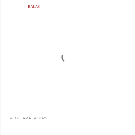
BALAS
P
REGULAR READERS
o
s