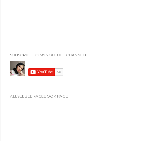
t
i
n
g
K
o
m
SUBSCRIBE TO MY YOUTUBE CHANNEL!
e
n
t
a
r
ALLSEEBEE FACEBOOK PAGE